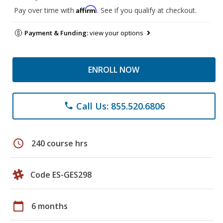
Affirm
Pay over time with
. See if you qualify at checkout.
Payment & Funding:
view your options
ENROLL NOW
Call Us: 855.520.6806
phone
schedule
240 course hrs
Code ES-GES298
calendar_today
6 months