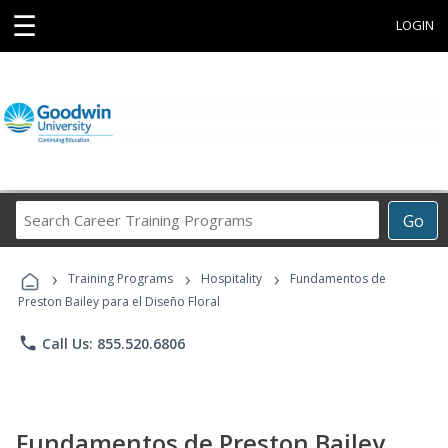
☰
LOGIN
Search
Go
Career
Training
›
›
›
Programs
Training Programs
Hospitality
Fundamentos de
Preston Bailey para el Diseño Floral
phone
Call Us: 855.520.6806
Fundamentos de Preston Bailey