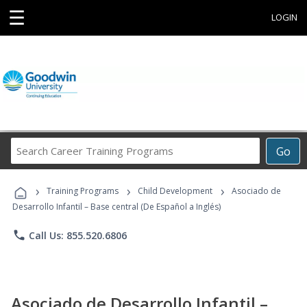
☰
LOGIN
Search
Go
Career
Training
›
›
›
Programs
Training Programs
Child Development
Asociado de
Desarrollo Infantil – Base central (De Español a Inglés)
phone
Call Us: 855.520.6806
Asociado de Desarrollo Infantil –