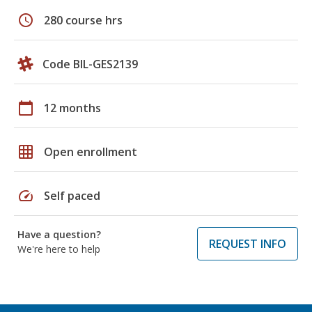
schedule
280 course hrs
Code BIL-GES2139
calendar_today
12 months
grid_on
Open enrollment
speed
Self paced
Have a question?
REQUEST INFO
We're here to help