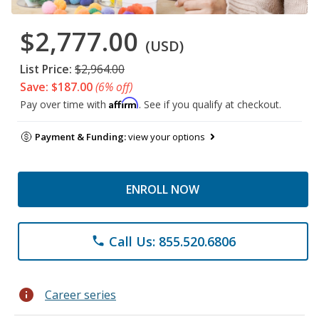
$2,777.00
(USD)
List Price:
$2,964.00
Save: $187.00
(6% off)
Affirm
Pay over time with
. See if you qualify at checkout.
Payment & Funding:
view your options
ENROLL NOW
Call Us: 855.520.6806
phone
info
Career series